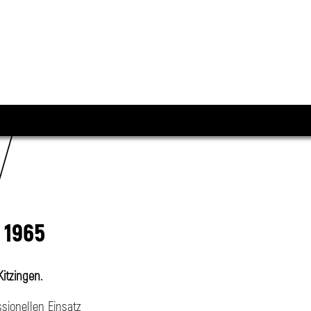
N
 1965
itzingen.
sionellen Einsatz